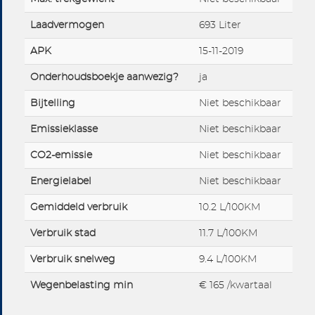
Laadvermogen
693 Liter
APK
15-11-2019
Onderhoudsboekje aanwezig?
ja
Bijtelling
Niet beschikbaar
Emissieklasse
Niet beschikbaar
CO2-emissie
Niet beschikbaar
Energielabel
Niet beschikbaar
Gemiddeld verbruik
10.2 L/100KM
Verbruik stad
11.7 L/100KM
Verbruik snelweg
9.4 L/100KM
Wegenbelasting min
€ 165 /kwartaal