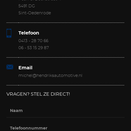
5491 DG
Sint-Oedenrode
Telefoon
0413 - 28 70 66
06 - 53 15 29 87
Email
michel@hendriksautomotive.nl
VRAGEN? STEL ZE DIRECT!