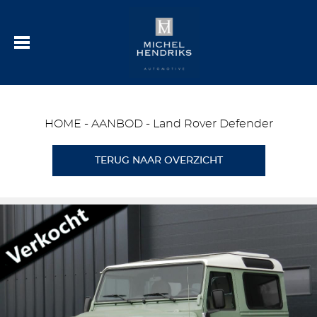
HOME
-
AANBOD
-
Land Rover Defender
TERUG NAAR OVERZICHT