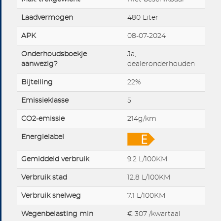
Laadvermogen
480 Liter
APK
08-07-2024
Onderhoudsboekje
Ja,
aanwezig?
dealeronderhouden
Bijtelling
22%
Emissieklasse
5
CO2-emissie
214g/km
Energielabel
Gemiddeld verbruik
9.2 L/100KM
Verbruik stad
12.8 L/100KM
Verbruik snelweg
7.1 L/100KM
Wegenbelasting min
€ 307 /kwartaal