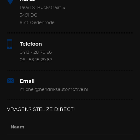
Pearl S. Buckstraat 4
5491 DG
Sint-Oedenrode
Telefoon
0413 - 28 70 66
06 - 53 15 29 87
Email
michel@hendriksautomotive.nl
VRAGEN? STEL ZE DIRECT!