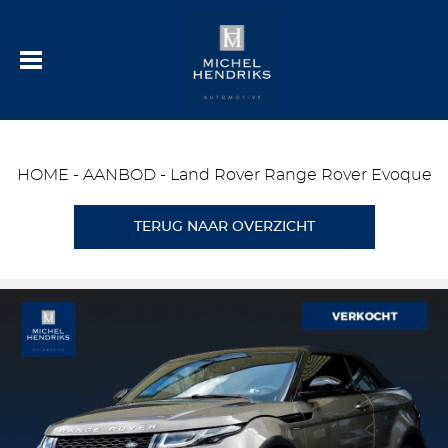
HOME
-
AANBOD
-
Land Rover Range Rover Evoque
TERUG NAAR OVERZICHT