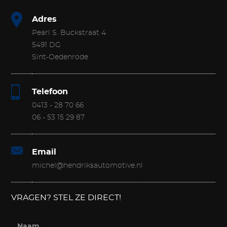
Adres
Pearl S. Buckstraat 4
5491 DG
Sint-Oedenrode
Telefoon
0413 - 28 70 66
06 - 53 15 29 87
Email
michel@hendriksautomotive.nl
VRAGEN? STEL ZE DIRECT!