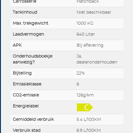
Carrosserie
Hatchback
Tankinhoud
Niet beschikbaar
Max. trekgewicht
1000 KG
Laadvermogen
640 Liter
APK
Bij aflevering
Onderhoudsboekje
Ja,
aanwezig?
dealeronderhouden
Bijtelling
22%
Emissieklasse
6
CO2-emissie
126g/km
Energielabel
Gemiddeld verbruik
5.4 L/100KM
Verbruik stad
6.9 L/100KM