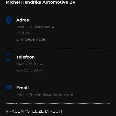
Michel Hendriks Automotive BV
Adres
Pearl S. Buckstraat 4
5491 DG
Sint-Oedenrode
Telefoon
0413 - 28 70 66
06 - 53 15 29 87
Email
michel@hendriksautomotive.nl
VRAGEN? STEL ZE DIRECT!