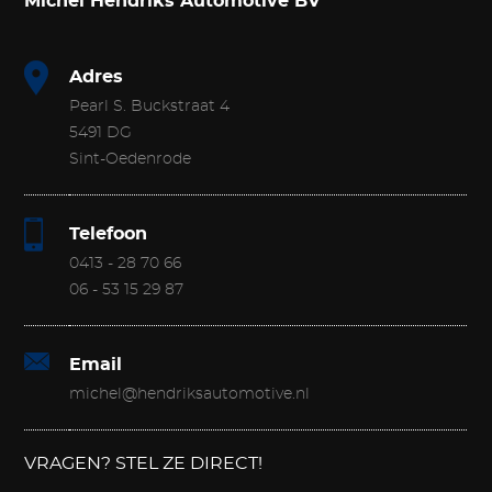
Michel Hendriks Automotive BV
Adres
Pearl S. Buckstraat 4
5491 DG
Sint-Oedenrode
Telefoon
0413 - 28 70 66
06 - 53 15 29 87
Email
michel@hendriksautomotive.nl
VRAGEN? STEL ZE DIRECT!