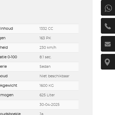
rinhoud
1332 CC
gen
163 PK
heid
230 km/h
atie 0-100
8.1 sec.
erie
Sedan
houd
Niet beschikbaar
ekgewicht
1600 KG
rmogen
625 Liter
30-04-2025
oudsboekje
Ja,