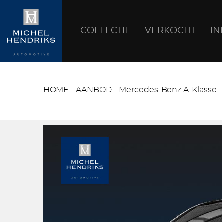
COLLECTIE
VERKOCHT
I
HOME
-
AANBOD
-
Mercedes-Benz A-Klasse