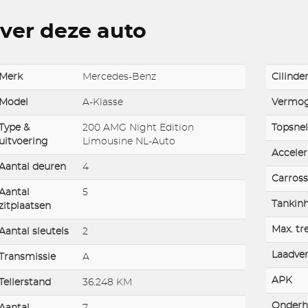
ver deze auto
Merk
Mercedes-Benz
Cilinde
Model
A-Klasse
Vermo
Type &
200 AMG Night Edition
Topsnel
uitvoering
Limousine NL-Auto
Acceler
Aantal deuren
4
Carross
Aantal
5
Tankin
zitplaatsen
Max. tr
Aantal sleutels
2
Laadve
Transmissie
A
APK
Tellerstand
36.248 KM
Onderh
Aantal
7