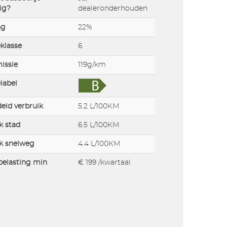
ig?
dealeronderhouden
ng
22%
klasse
6
issie
119g/km
label
eld verbruik
5.2 L/100KM
k stad
6.5 L/100KM
k snelweg
4.4 L/100KM
elasting min
€ 199 /kwartaal