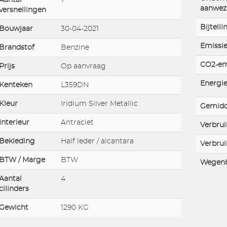
aanwez
versnellingen
Bijtelli
Bouwjaar
30-04-2021
Emissie
Brandstof
Benzine
CO2-em
Prijs
Op aanvraag
Energie
Kenteken
L359DN
Kleur
Iridium Silver Metallic
Gemidd
Interieur
Antraciet
Verbrui
Bekleding
Half leder / alcantara
Verbrui
BTW / Marge
BTW
Wegenb
Aantal
4
cilinders
Gewicht
1290 KG