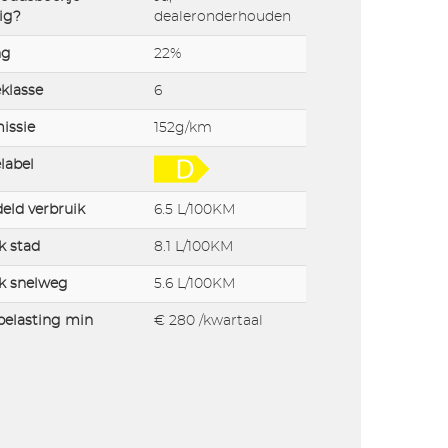
ig?
dealeronderhouden
ng
22%
klasse
6
issie
152g/km
label
eld verbruik
6.5 L/100KM
k stad
8.1 L/100KM
k snelweg
5.6 L/100KM
elasting min
€ 280 /kwartaal