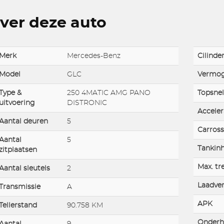
ver deze auto
Merk
Mercedes-Benz
Cilinde
Model
GLC
Vermo
Type &
250 4MATIC AMG PANO
Topsnel
uitvoering
DISTRONIC
Acceler
Aantal deuren
5
Carross
Aantal
5
Tankin
zitplaatsen
Max. tr
Aantal sleutels
2
Laadve
Transmissie
A
APK
Tellerstand
90.758 KM
Onderh
Aantal
9