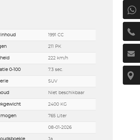
rinhoud
1991 CC
gen
211 PK
heid
222 km/h
atie 0-100
7.3 sec.
erie
SUV
houd
Niet beschikbaar
ekgewicht
2400 KG
rmogen
765 Liter
08-01-2026
oudsboekje
Ja,