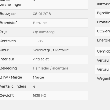
aanwez
versnellingen
Bijtelli
Bouwjaar
08-01-2018
Emissie
Brandstof
Benzine
CO2-em
Prijs
Op aanvraag
Energie
Kenteken
TJ583J
Kleur
Selenietgrijs Metallic
Gemidd
Interieur
Antraciet
Verbrui
Bekleding
Half leder / alcantara
Verbrui
BTW / Marge
Marge
Wegenb
Aantal cilinders
4
Gewicht
1635 KG