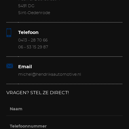
5491 DG
Sint-Oedenrode
Telefoon
0413 - 28 70 66
06 - 53 15 29 87
Email
michel@hendriksautomotive.nl
VRAGEN? STEL ZE DIRECT!